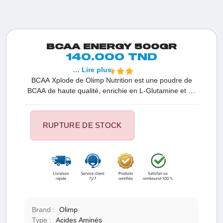
BCAA ENERGY 500GR
140.000 TND
… Lire plus
BCAA Xplode de Olimp Nutrition est une poudre de
BCAA de haute qualité, enrichie en L-Glutamine et en
vitamine B6, favorisant une récupération optimale et
une assimilation accrue.
RUPTURE DE STOCK
Brand :
Olimp
Type :
Acides Aminés