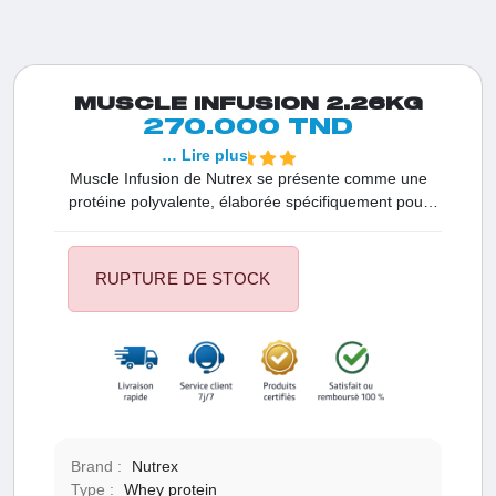
MUSCLE INFUSION 2.26KG
270.000 TND
… Lire plus
Muscle Infusion de Nutrex se présente comme une
protéine polyvalente, élaborée spécifiquement pour
satisfaire les exigences des athlètes et des amateurs
de fitness. Disponible en un généreux conditionnement
de 2,3 kg, cette formule avancée propose une
RUPTURE DE STOCK
combinaison judicieuse de protéines de haute qualité,
visant à favoriser la croissance musculaire, accélérer la
récupération et améliorer les performances globales
Brand :
Nutrex
Type :
Whey protein