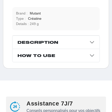
3 g. Bien que produite naturellement dans des organes
comme le foie, les reins et le pancréas, la synthèse
endogène de créatine ne couvre que la moitié des
Brand :
Mutant
besoins quotidiens.
Type :
Créatine
Details :
249 g
DESCRIPTION
HOW TO USE
Assistance 7J/7
Conseils personnalisés pour vos objectifs