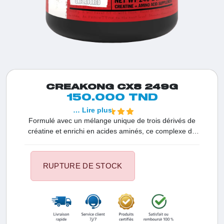
CREAKONG CX8 249G
150.000 TND
… Lire plus
Formulé avec un mélange unique de trois dérivés de
créatine et enrichi en acides aminés, ce complexe de
créatine combine du monohydrate de créatine, du
malate de créatine et du chélate de créatine
magnésium. La supplémentation en créatine convient
RUPTURE DE STOCK
aux athlètes visant des performances optimales. Il
améliore les performances physiques lors d'exercices
intenses et de courte durée lorsqu'il est pris en doses
successives. Les effets positifs deviennent perceptibles
avec une dose quotidienne de créatine aussi faible que