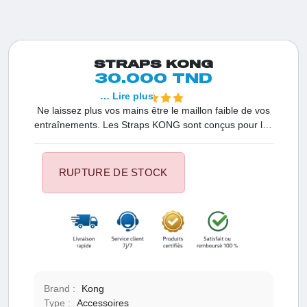
STRAPS KONG
30.000 TND
… Lire plus
Ne laissez plus vos mains être le maillon faible de vos
entraînements. Les Straps KONG sont conçus pour les
athlètes qui veulent soulever plus lourd en éliminant la
limite de prise. Offrez-vous une stabilité absolue sur
vos tirages et concentrez toute votre énergie sur la
RUPTURE DE STOCK
croissance musculaire de votre dos et de vos trapèzes.
Brand :
Kong
Type :
Accessoires