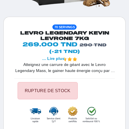
70 SERVINGS
LEVRO LEGENDARY KEVIN
LEVRONE 7KG
269.000 TND
290 TND
(-21 TND)
… Lire plus
Atteignez une carrure de géant avec le Levro
Legendary Mass, le gainer haute énergie conçu par la
légende Kevin Levrone. En Tunisie, c'est le premier
choix pour les hardgainers et les sportifs aux besoins
caloriques extrêmes. Sa formule puissante assure une
RUPTURE DE STOCK
absorption optimale pour garantir des résultats rapides
sur votre volume musculaire tout en boostant votre
vitalité lors d'entraînements intensifs.