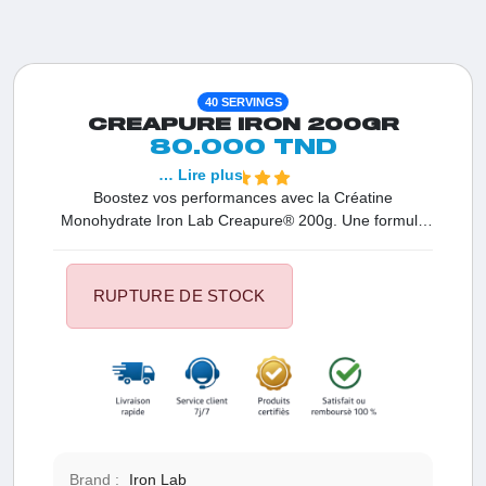
40 SERVINGS
CREAPURE IRON 200GR
80.000 TND
… Lire plus
Boostez vos performances avec la Créatine
Monohydrate Iron Lab Creapure® 200g. Une formule
premium, pure et testée, fabriquée en Allemagne pour
un entraînement à haute intensité. 40 servings, facile à
mélanger et idéale pour la force et l’endurance.
RUPTURE DE STOCK
Brand :
Iron Lab