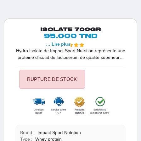
ISOLATE 700GR
95.000 TND
… Lire plus
Hydro Isolate de Impact Sport Nutrition représente une
protéine d'isolat de lactosérum de qualité supérieure,
minutieusement élaborée pour répondre aux
exigences des athlètes et des passionnés de fitness
axés sur l'atteinte d'une performance optimale.
RUPTURE DE STOCK
Présentée dans un format pratique de 700 g, avec 20
portions par contenant, cette formule évoluée offre une
source de protéines de premier ordre, favorisant ainsi
la croissance musculaire, la récupération et la
consolidation de la force.
Brand :
Impact Sport Nutrition
Type :
Whey protein