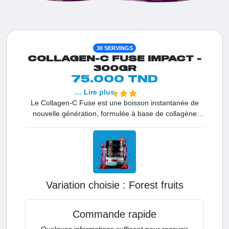
30 SERVINGS
COLLAGEN-C FUSE IMPACT -
300GR
75.000 TND
… Lire plus
Le Collagen-C Fuse est une boisson instantanée de
nouvelle génération, formulée à base de collagène
hydrolysé OmniCol™ 120, une source bovine Halal
reconnue pour sa haute biodisponibilité. Chaque
portion apporte 9 g de peptides essentiels pour la
régénération des tissus conjonctifs, des cartilages et
des os. Enrichi en Vitamine C, ce complexe stimule la
production naturelle de collagène pour une peau ferme
Variation choisie :
forest fruits
et une structure osseuse solide. Sans sucres et faible
en calories, c'est l'allié quotidien idéal en Tunisie pour
ceux qui exigent une vitalité durable et une santé de
Commande rapide
fer.
Quelques informations suffisent pour recevoir