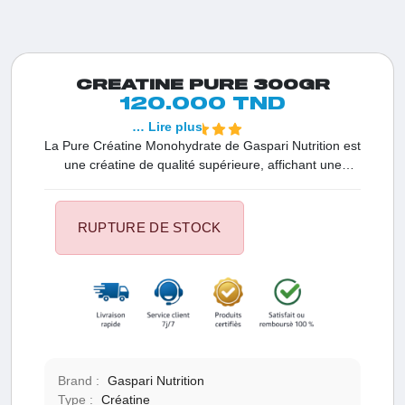
CREATINE PURE 300GR
120.000 TND
… Lire plus
La Pure Créatine Monohydrate de Gaspari Nutrition est
une créatine de qualité supérieure, affichant une
pureté de 99,9% ou plus. Cet incontournable pour les
sportifs favorise la croissance musculaire, accroît la
force et améliore les performances athlétiques.
RUPTURE DE STOCK
Brand :
Gaspari Nutrition
Type :
Créatine