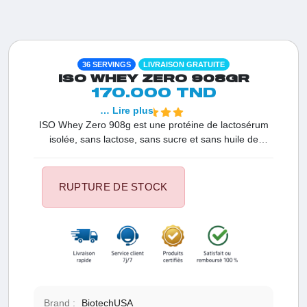
36 SERVINGS
LIVRAISON GRATUITE
ISO WHEY ZERO 908GR
170.000 TND
… Lire plus
ISO Whey Zero 908g est une protéine de lactosérum
isolée, sans lactose, sans sucre et sans huile de
palme. Enrichie en BCAA et glutamine, elle offre 42g
de protéines par portion de 50g, idéale pour soutenir la
récupération musculaire et optimiser vos
RUPTURE DE STOCK
performances.
Brand :
BiotechUSA