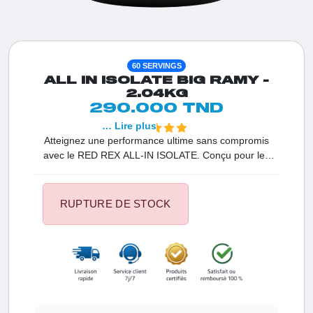
60 SERVINGS
ALL IN ISOLATE BIG RAMY -
2.04KG
290.000 TND
… Lire plus
Atteignez une performance ultime sans compromis
avec le RED REX ALL-IN ISOLATE. Conçu pour les
athlètes exigeants en Tunisie, ce complexe de pureté
maximale combine trois sources d'isolats pour nourrir
vos muscles avec une précision absolue, garantissant
RUPTURE DE STOCK
une croissance musculaire sèche et une récupération
ultra-rapide.