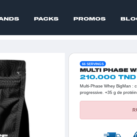
ANDS
PACKS
PROMOS
BLO
66 SERVINGS
MULTI PHASE 
210.000 TND
Multi-Phase Whey BigMan : c
progressive. +35 g de protéin
R