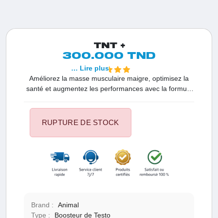
TNT +
300.000 TND
… Lire plus
Améliorez la masse musculaire maigre, optimisez la
santé et augmentez les performances avec la formule
révolutionnaire de bien-être à la testostérone et à
l'oxyde nitrique, TNT+.
RUPTURE DE STOCK
Brand :
Animal
Type :
Boosteur de Testo