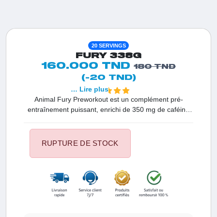
20 SERVINGS
FURY 338G
160.000 TND
180 TND
(-20 TND)
… Lire plus
Animal Fury Preworkout est un complément pré-
entraînement puissant, enrichi de 350 mg de caféine
anhydre, de citrulline malate, de bêta-alanine, de L-
tyrosine et de BCAA pour booster vos performances et
augmenter l’oxyde nitrique.
RUPTURE DE STOCK