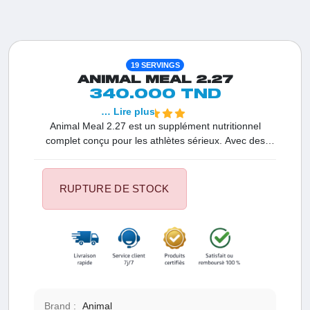
19 SERVINGS
ANIMAL MEAL 2.27
340.000 TND
… Lire plus
Animal Meal 2.27 est un supplément nutritionnel
complet conçu pour les athlètes sérieux. Avec des
protéines de haute qualité, des glucides complexes et
des nutriments essentiels, il soutient la croissance
musculaire, la récupération et la performance sportive.
RUPTURE DE STOCK
Disponible dans un format pratique de 2.27 kg, Animal
Meal est votre allié pour atteindre vos objectifs de
fitness.
Brand :
Animal