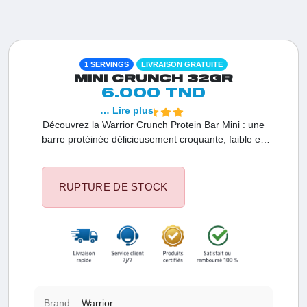
1 SERVINGS
LIVRAISON GRATUITE
MINI CRUNCH 32GR
6.000 TND
… Lire plus
Découvrez la Warrior Crunch Protein Bar Mini : une
barre protéinée délicieusement croquante, faible en
sucre et riche en protéines. Avec 9,8 g de protéines
par barre, disponible en deux saveurs irrésistibles
(Cookie Dough et White Chocolate), elle est idéale
RUPTURE DE STOCK
pour les sportifs et les gourmands soucieux de leur
ligne.
Brand :
Warrior