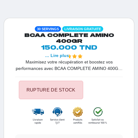
30 SERVINGS
LIVRAISON GRATUITE
BCAA COMPLETE AMINO
400GR
150.000 TND
… Lire plus
Maximisez votre récupération et boostez vos
performances avec BCAA COMPLETE AMINO 400GR.
Une formule enrichie en BCAA, EAA, taurine et extraits
naturels pour soutenir la croissance musculaire,
améliorer l’endurance et renforcer l’énergie à chaque
RUPTURE DE STOCK
entraînement.