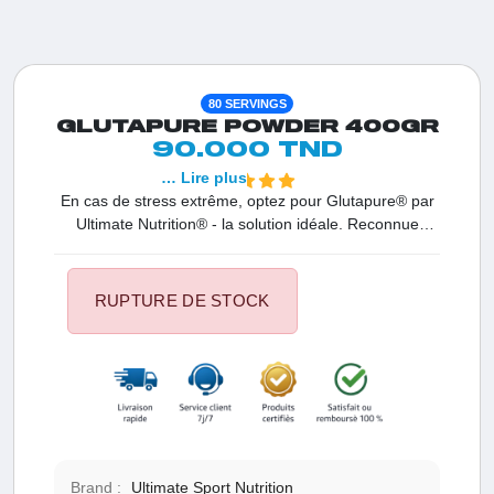
80 SERVINGS
GLUTAPURE POWDER 400GR
90.000 TND
… Lire plus
En cas de stress extrême, optez pour Glutapure® par
Ultimate Nutrition® - la solution idéale. Reconnue
comme la meilleure poudre de glutamine, cette formule
Micronisée Fermapure ™ L-glutamine est
spécifiquement élaborée pour prévenir la perte de
RUPTURE DE STOCK
masse corporelle. Appréciée pour ses effets
biovolumisants, la question "Quels sont les bienfaits de
la glutamine?" trouve sa réponse dans son rôle
essentiel pour la récupération musculaire et le
renforcement du système immunitaire. En choisissant
le complément de glutamine Glutapure®, vous assurez
à votre corps le soutien premium qu'il mérite.
Brand :
Ultimate Sport Nutrition