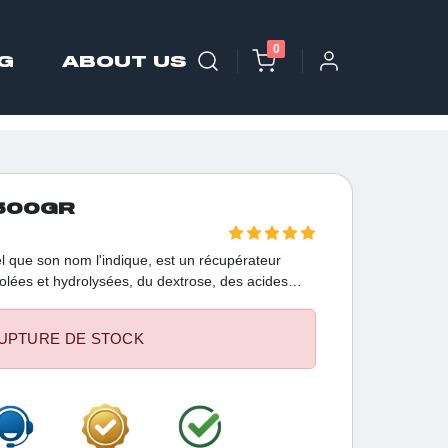
0
G
ABOUT US
500GR
el que son nom l'indique, est un récupérateur
olées et hydrolysées, du dextrose, des acides
nique. Si vous recherchez un récupérateur
ayer Best Recup de Scenit Nutrition, élaboré avec
UPTURE DE STOCK
olysées, du dextrose, des acides aminés et un