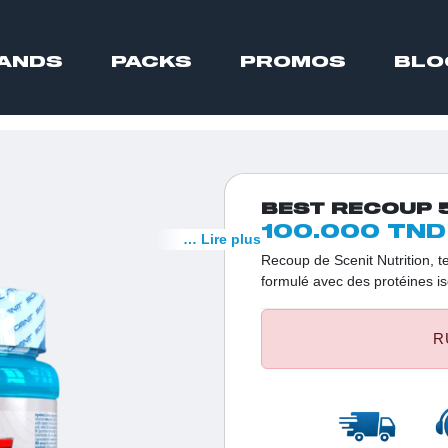
ANDS
PACKS
PROMOS
BLO
BEST RECOUP 
100.000 TND
… Lire plus
Recoup de Scenit Nutrition, t
formulé avec des protéines is
aminés et un complexe vitami
efficace, n'hésitez pas à ess
R
des protéines isolées et hydr
complexe de vitamines.