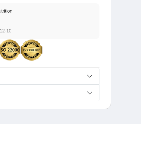
trition
12-10