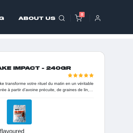
0
G
ABOUT US
KE IMPACT - 240GR
e transforme votre rituel du matin en un véritable
ée à partir d’avoine précuite, de graines de lin,
ives de sérum laitier, cette formule apporte des
pour une énergie stable. Avec 27 % de protéines
ffre jusqu’à 4,5 fois plus de protéines qu'une
ion idéale en Tunisie pour allier plaisir gourmand,
ou en collation après l'effort.
nflavoured