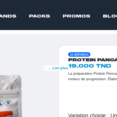
ANDS
PACKS
PROMOS
BLO
15 SERVINGS
PROTEIN PANCA
19.000 TND
… Lire plus
La préparation Protein Pancak
moteur de progression. Élabor
de sésame et de protéines nat
nutriments de haute qualité 
(soit 8 g par pancake), elle o
version classique. C'est l'opt
santé et vitalité dès le réveil 
Variation choisie :
u