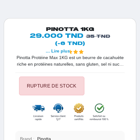
PINOTTA 1KG
29.000 TND
35 TND
(-6 TND)
… Lire plus
Pinotta Protéine Max 1KG est un beurre de cacahuète
riche en protéines naturelles, sans gluten, sel ni sucre
ajouté. Chaque portion de 100g offre 27g de protéines,
16g de glucides et 49g de lipides, ainsi qu'une gamme
étendue de vitamines et minéraux essentiels pour une
RUPTURE DE STOCK
alimentation équilibrée.
Brand :
Pinotta