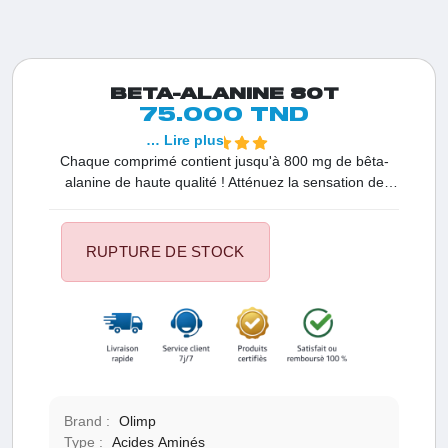
BETA-ALANINE 80T
75.000 TND
… Lire plus
Chaque comprimé contient jusqu'à 800 mg de bêta-
alanine de haute qualité ! Atténuez la sensation de
fatigue et d'épuisement (bêta-alanine1, vitamine B6)
Soutenez un métabolisme énergétique optimal
(vitamine B6) Promouvez le bon fonctionnement du
RUPTURE DE STOCK
système nerveux (vitamine B6)
Brand :
Olimp
Type :
Acides Aminés