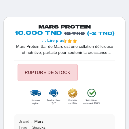
MARS PROTEIN
10.000 TND
(-2 TND)
12 TND
… Lire plus
Mars Protein Bar de Mars est une collation délicieuse
et nutritive, parfaite pour soutenir la croissance
musculaire et la récupération après l'entraînement.
Son goût chocolaté, caramel et nougat en fait une
option savoureuse pour combler vos envies tout en
RUPTURE DE STOCK
restant actif. Avec une teneur en protéines de qualité
et une faible teneur en sucre, la barre Mars Protein est
idéale pour une alimentation équilibrée et une énergie
durable.
Brand :
Mars
Type :
Snacks