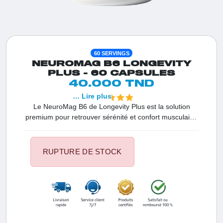
60 SERVINGS
NEUROMAG B6 LONGEVITY
PLUS - 60 CAPSULES
40.000 TND
… Lire plus
Le NeuroMag B6 de Longevity Plus est la solution
premium pour retrouver sérénité et confort musculaire.
Formulé avec du magnésium bisglycinate, l'une des
formes les plus biodisponibles et les mieux tolérées au
monde, il garantit une absorption optimale sans
RUPTURE DE STOCK
troubles digestifs. Enrichi en Vitamine B6 pour
maximiser son efficacité, ce complément est votre allié
n°1 en Tunisie pour combattre le stress, éliminer les
crampes et favoriser un sommeil réparateur. Offrez à
votre organisme une vitalité renouvelée et une santé
nerveuse de fer.