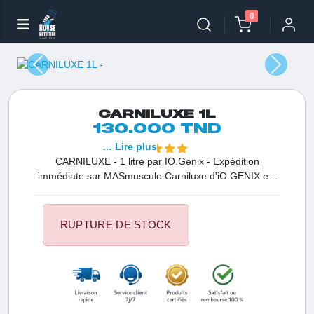
0
CARNILUXE 1L
130.000 TND
… Lire plus
CARNILUXE - 1 litre par IO.Genix - Expédition
immédiate sur MASmusculo Carniluxe d'iO.GENIX est
un complément alimentaire formulé avec de la l-
carnitine sous forme liquide, parfait pour stimuler la
perte de graisse, améliorer la récupération post-
RUPTURE DE STOCK
entraînement et augmenter l'énergie.