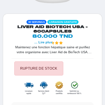
30 SERVINGS
LIVRAISON GRATUITE
LIVER AID BIOTECH USA -
60CAPSULES
80.000 TND
… Lire plus
Maintenez une fonction hépatique saine et purifiez
votre organisme avec Liver Aid de BioTech USA.
Conçu spécifiquement pour les sportifs dont le
métabolisme est fortement sollicité, ce complexe
assure une protection du foie efficace grâce à une
RUPTURE DE STOCK
synergie d'extraits naturels et de nutriments essentiels,
disponible chez House Nutrition Tunisie.