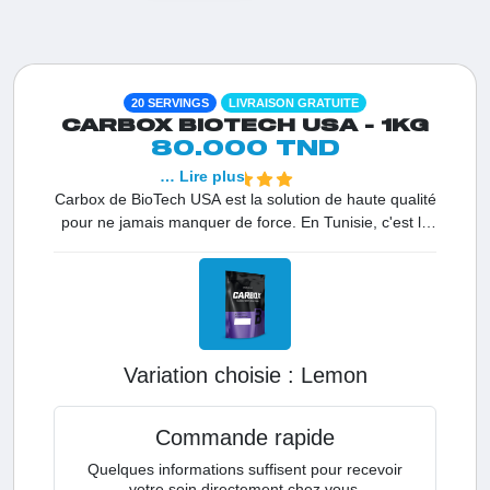
20 SERVINGS
LIVRAISON GRATUITE
CARBOX BIOTECH USA - 1KG
80.000 TND
… Lire plus
Carbox de BioTech USA est la solution de haute qualité
pour ne jamais manquer de force. En Tunisie, c'est le
premier choix des athlètes de fond et des bodybuilders
pour une recharge glycogénique précise. Grâce à ses
5 sources de glucides à vitesses d'absorption variées,
il assure une absorption optimale pour garantir une
performance maximale du début à la fin de votre
séance
Variation choisie :
lemon
Commande rapide
Quelques informations suffisent pour recevoir
votre soin directement chez vous.