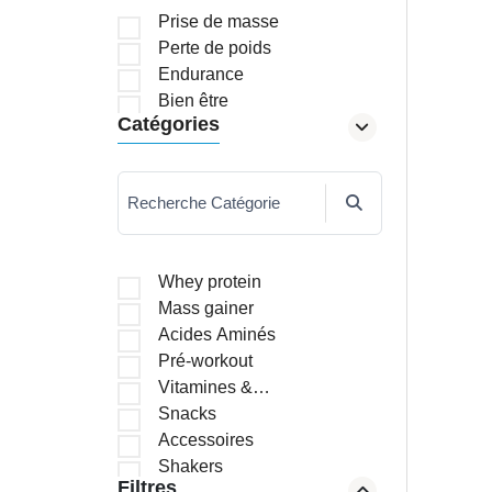
Prise de masse
Perte de poids
Endurance
Bien être
Catégories
Recherche Catégorie
Whey protein
Mass gainer
Acides Aminés
Pré-workout
Vitamines &
Minéraux
Snacks
Accessoires
Shakers
Filtres
Brûleurs de graisses