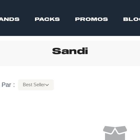
ANDS
PACKS
PROMOS
BLO
Sandi
 Par :
Best Seller