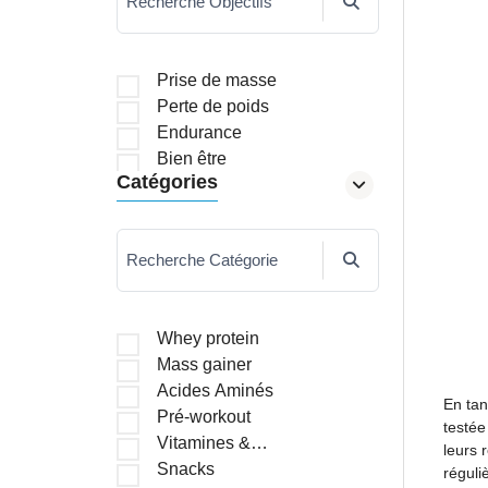
Recherche Objectifs
Prise de masse
Perte de poids
Endurance
Bien être
Catégories
Recherche Catégorie
Whey protein
Mass gainer
Acides Aminés
En tan
Pré-workout
testée
Vitamines &
leurs 
Minéraux
Snacks
réguli