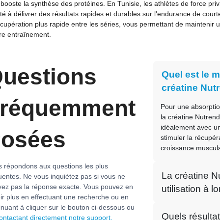
 booste la synthèse des protéines. En Tunisie, les athlètes de force pri
té à délivrer des résultats rapides et durables sur l'endurance de court
cupération plus rapide entre les séries, vous permettant de maintenir une
re entraînement.
uestions
Quel est le 
créatine Nut
réquemment
Pour une absorpti
la créatine Nutren
idéalement avec un
osées
stimuler la récupér
croissance muscula
 répondons aux questions les plus
La créatine N
uentes. Ne vous inquiétez pas si vous ne
vez pas la réponse exacte. Vous pouvez en
utilisation à 
ir plus en effectuant une recherche ou en
inuant à cliquer sur le bouton ci-dessous ou
Quels résultat
ontactant directement notre support.