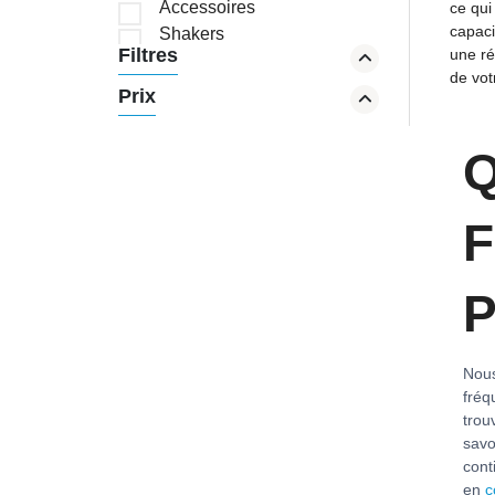
Accessoires
ce qui
capaci
Shakers
Filtres
une ré
Brûleurs de graisses
de vot
Créatine
Prix
Carbs
Boosteur de Testo
Q
Joint flex
Oméga-3
F
P
Nous
fréq
trou
savo
cont
en
c