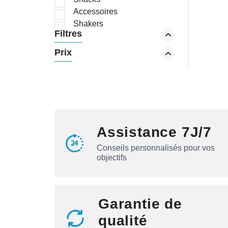
Accessoires
Shakers
Filtres
Brûleurs de graisses
Créatine
Prix
Carbs
Boosteur de Testo
Joint flex
Oméga-3
Assistance 7J/7
Conseils personnalisés pour vos
objectifs
Garantie de
qualité