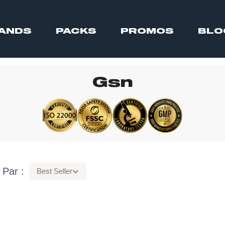
ANDS
PACKS
PROMOS
BLO
Gsn
 Par :
Best Seller