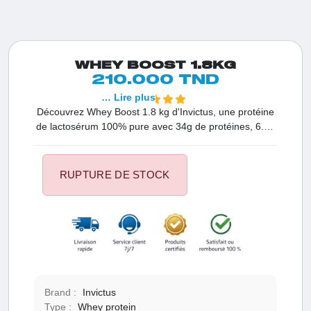
WHEY BOOST 1.8KG
210.000 TND
… Lire plus
Découvrez Whey Boost 1.8 kg d'Invictus, une protéine
de lactosérum 100% pure avec 34g de protéines, 6.8g
de BCAA, et un délicieux goût vanille. Optimisez votre
récupération et développement musculaire avec ce
supplément de qualité supérieure.
RUPTURE DE STOCK
Brand :
Invictus
Type :
Whey protein